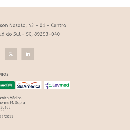
lson Nasato, 43 – 01 – Centro
uá do Sul – SC, 89253-040
NIOS
écnico Médico
lherme M. Sapia
 20169
599
55/2011