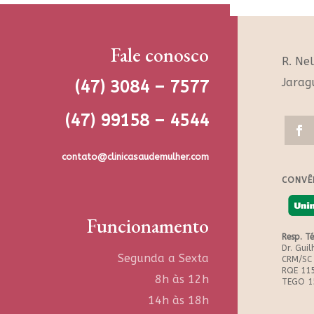
Fale conosco
R. Ne
Jarag
(47) 3084 – 7577
(47) 99158 – 4544
contato@clinicasaudemulher.com
CONVÊ
Funcionamento
Resp. T
Dr. Gui
Segunda a Sexta
CRM/SC
RQE 11
8h às 12h
TEGO 1
14h às 18h