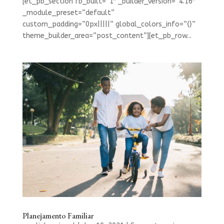
[et_pb_section fb_built=”1″ _builder_version=”4.16″
_module_preset=”default”
custom_padding=”0px|||||” global_colors_info=”{}”
theme_builder_area=”post_content”][et_pb_row...
Planejamento Familiar