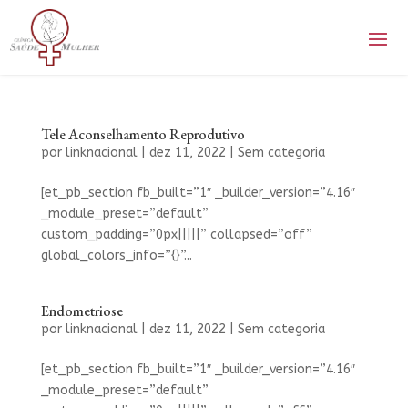
Tele Aconselhamento Reprodutivo
por
linknacional
|
dez 11, 2022
|
Sem categoria
[et_pb_section fb_built=”1″ _builder_version=”4.16″
_module_preset=”default”
custom_padding=”0px|||||” collapsed=”off”
global_colors_info=”{}”...
Endometriose
por
linknacional
|
dez 11, 2022
|
Sem categoria
[et_pb_section fb_built=”1″ _builder_version=”4.16″
_module_preset=”default”