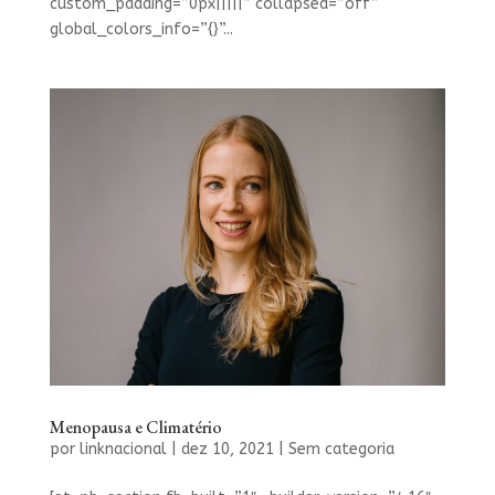
custom_padding=”0px|||||” collapsed=”off”
global_colors_info=”{}”...
Menopausa e Climatério
por
linknacional
|
dez 10, 2021
|
Sem categoria