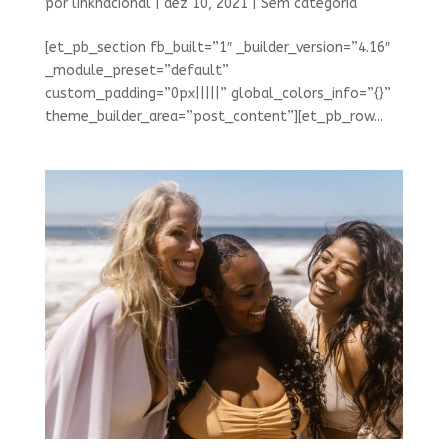
por
linknacional
|
dez 10, 2021
|
Sem categoria
[et_pb_section fb_built=”1″ _builder_version=”4.16″
_module_preset=”default”
custom_padding=”0px|||||” global_colors_info=”{}”
theme_builder_area=”post_content”][et_pb_row...